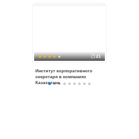
21
Институт корпоративного
Социаль
секретаря в компаниях
государс
Казахстана
граждан