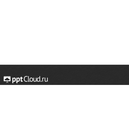
© 2014 — 2026 Облачный хостинг презентаций
Email:
support@pptcloud.ru
Проект
Популярные разделы
О сайте
ОБЖ
История
Химия