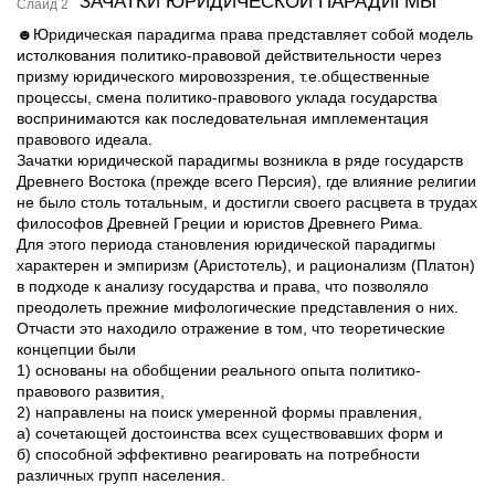
ЗАЧАТКИ ЮРИДИЧЕСКОЙ ПАРАДИГМЫ
Слайд 2
☻Юридическая парадигма права представляет собой модель
истолкования политико-правовой действительности через
призму юридического мировоззрения, т.е.общественные
процессы, смена политико-правового уклада государства
воспринимаются как последовательная имплементация
правового идеала.
Зачатки юридической парадигмы возникла в ряде государств
Древнего Востока (прежде всего Персия), где влияние религии
не было столь тотальным, и достигли своего расцвета в трудах
философов Древней Греции и юристов Древнего Рима.
Для этого периода становления юридической парадигмы
характерен и эмпиризм (Аристотель), и рационализм (Платон)
в подходе к анализу государства и права, что позволяло
преодолеть прежние мифологические представления о них.
Отчасти это находило отражение в том, что теоретические
концепции были
1) основаны на обобщении реального опыта политико-
правового развития,
2) направлены на поиск умеренной формы правления,
а) сочетающей достоинства всех существовавших форм и
б) способной эффективно реагировать на потребности
различных групп населения.