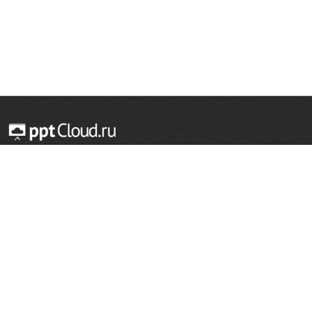
© 2014 — 2026 Облачный хостинг презентаций
Email:
support@pptcloud.ru
Проект
Популярные разделы
О сайте
ОБЖ
История
Химия
Как сделать презентацию
Физкультура
Астрономия
Правообладателям
География
Биология
Форма обратной связи
Иностранные языки