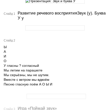
Развитие речевого восприятияЗвук (у). Буква
Слайд 1
У у
Слайд 2
Ы
А
И
О
У гласны ? согласный
Мы летим на парашюте
Мы серьёзны, мы не шутим.
Вместе с ветром мы вдвоём
Песню гласную поём А О Ы И
Игра «Поймай звук»
Слайд 3