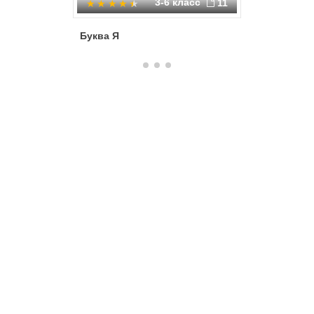
3-6 класс
11
Буква Я
Буквы У,