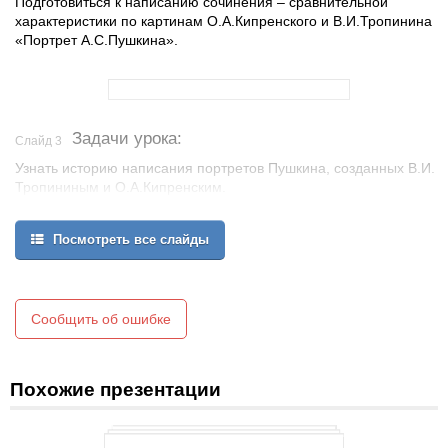
Подготовиться к написанию сочинения – сравнительной
характеристики по картинам О.А.Кипренского и В.И.Тропинина
«Портрет А.С.Пушкина».
Задачи урока:
Слайд 3
Узнать историю написания портретов Пушкина, созданных В.И.
Тропининым и О.А.Кипренским.
Увидеть художественные особенности каждой картины.
Сравнить эти портреты Пушкина, дать их сопоставительную
Посмотреть все слайды
характеристику.
Отработать умение использовать в письменной речи сложные
предложения и расставлять в них знаки препинания.
Сообщить об ошибке
Похожие презентации