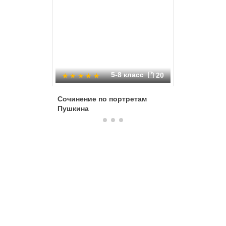
5-8 класс
20
Сочинение по портретам
Диалог с
Пушкина