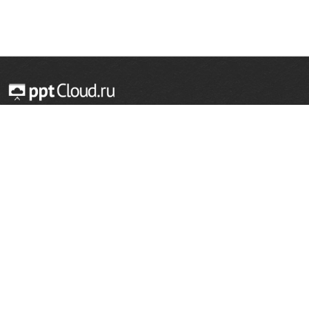
© 2014 — 2026 Облачный хостинг презентаций
Email:
support@pptcloud.ru
Проект
Популярные разделы
О сайте
ОБЖ
История
Химия
Как сделать презентацию
Физкультура
Астрономия
Правообладателям
География
Биология
Форма обратной связи
Иностранные языки
Сообщить об ошибке
Шаблоны для презентаций