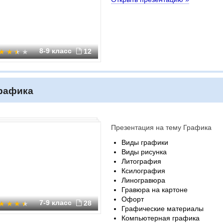
8-9 класс
12
рафика
Презентация на тему Графика
Виды графики
Виды рисунка
Литография
Ксилография
Линогравюра
Гравюра на картоне
Офорт
7-9 класс
28
Графические материалы
Компьютерная графика