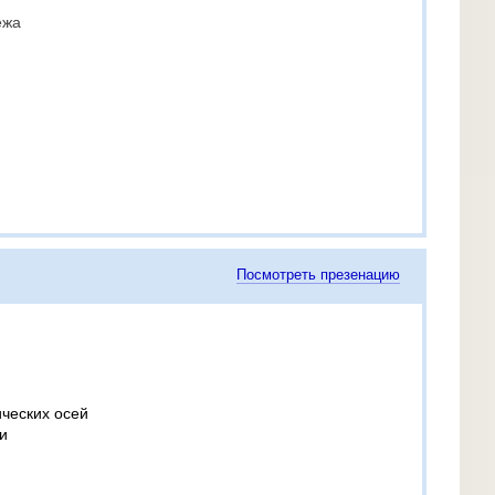
ежа
Посмотреть презенацию
ческих осей
и