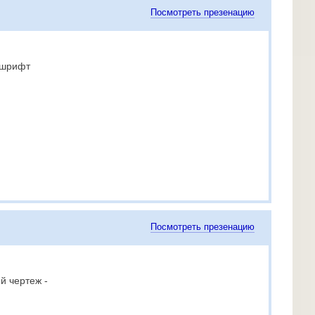
Посмотреть презенацию
 шрифт
Посмотреть презенацию
й чертеж -