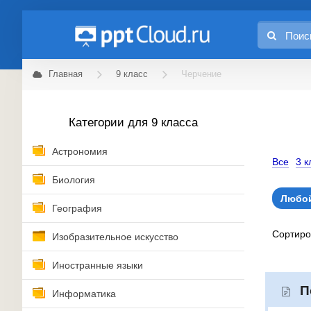
Главная
9 класс
Черчение
Категории для 9 класса
Астрономия
Все
3 к
Биология
Любой
География
Сортир
Изобразительное искусство
Иностранные языки
П
Информатика