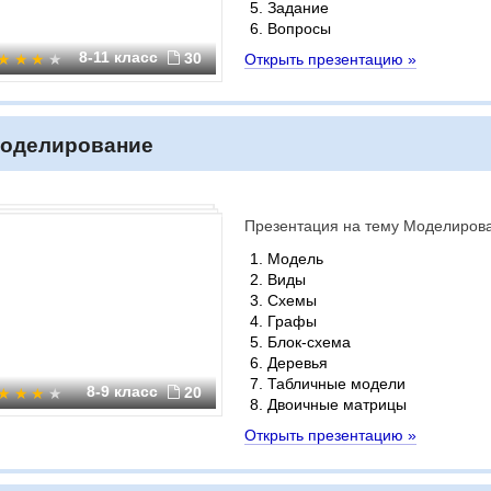
Задание
Вопросы
8-11 класс
30
Открыть презентацию »
оделирование
Презентация на тему Моделиров
Модель
Виды
Схемы
Графы
Блок-схема
Деревья
Табличные модели
8-9 класс
20
Двоичные матрицы
Открыть презентацию »