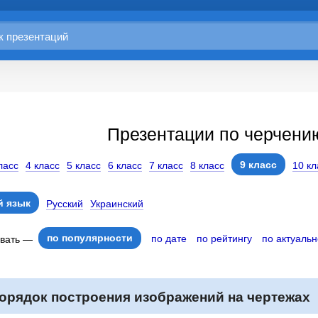
Презентации по черчени
9 класс
ласс
4 класс
5 класс
6 класс
7 класс
8 класс
10 кл
 язык
Русский
Украинский
по популярности
по дате
по рейтингу
по актуальн
овать —
орядок построения изображений на чертежах