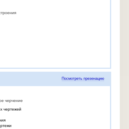
строения
Посмотреть презенацию
ое черчение
х чертежей
ния
ертежи