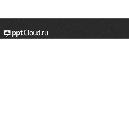
© 2014 — 2026 Облачный хостинг презентаций
Email:
support@pptcloud.ru
Проект
Популярные разделы
О сайте
ОБЖ
История
Химия
Как сделать презентацию
Физкультура
Астрономия
Правообладателям
География
Биология
Форма обратной связи
Иностранные языки
Сообщить об ошибке
Шаблоны для презентаций