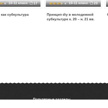
10-11 класс
10-11 класс
17
23
 как субкультура
Принцип diy в молодежной
субкультуре к. 20 – н. 21 вв.
Популярные разделы
ОБЖ
История