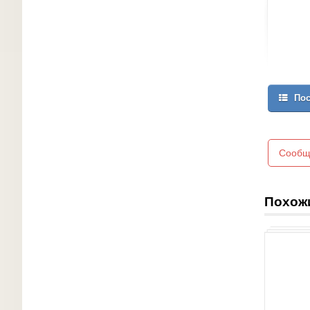
Пос
Сообщ
Похож