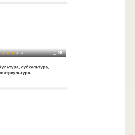
25
Культура, субкультура,
контркультура.