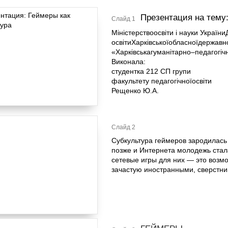
Презентация на тему
Слайд 1
Міністерствоосвіти і науки Україн
освітиХарківськоїобласноїдержавн
«Харківськагуманітарно–педагогіч
Виконала:
студентка 212 СП групи
факультету педагогічноїосвіти
Рещенко Ю.А.
Слайд 2
Субкультура геймеров зародилась
позже и Интернета молодежь стал
сетевые игры для них — это возмо
зачастую иностранными, сверстни