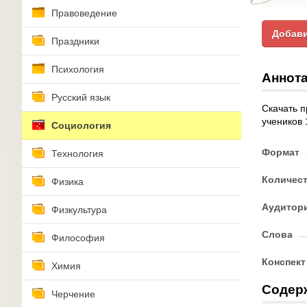
Правоведение
Добави
Праздники
Психология
Аннота
Русский язык
Скачать п
учеников 
Социология
Формат
Технология
Количес
Физика
Аудитор
Физкультура
Слова
Философия
Конспект
Химия
Содер
Черчение