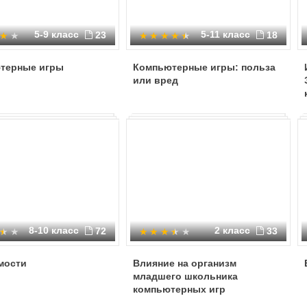
5-9 класс
5-11 класс
23
18
терные игры
Компьютерные игры: польза
или вред
8-10 класс
2 класс
72
33
мости
Влияние на организм
младшего школьника
компьютерных игр