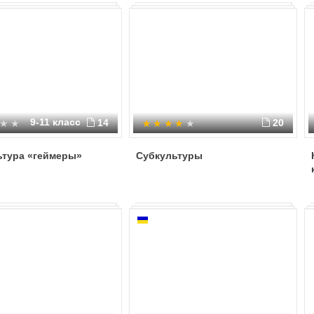
9-11 класс
14
20
ьтура «геймеры»
Субкультуры