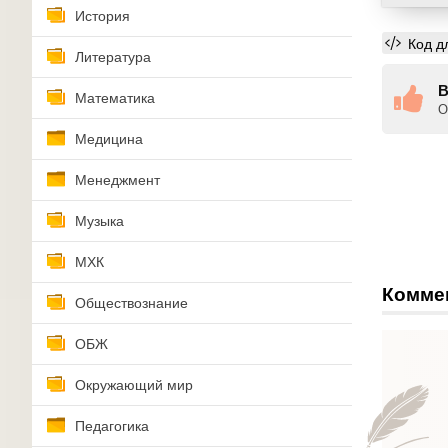
История
Код д
Литература
В
Математика
О
Медицина
Менеджмент
Музыка
МХК
Комме
Обществознание
ОБЖ
Окружающий мир
Педагогика