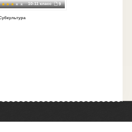
10-11 класс
9
Субкультура
Химия
Физкультура