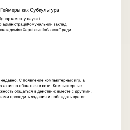
:Геймеры как Субкультура
иДепартаменту науки і
оїадміністраціїКомунальний заклад
наакадемія»Харківськоїобласної ради
 недавно. С появление компьютерных игр, а
а активно общаться в сети. Компьютерные
жность общаться в действии: вместе с другими,
ками проходить задания и побеждать врагов.