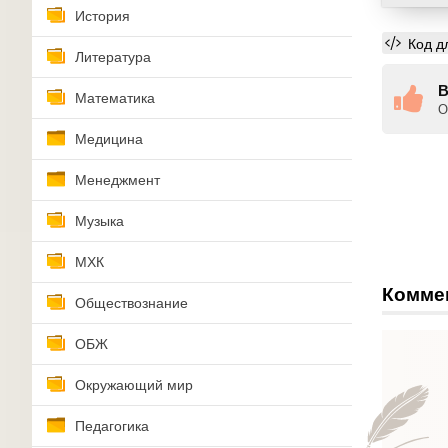
История
Код д
Литература
В
Математика
О
Медицина
Менеджмент
Музыка
МХК
Комме
Обществознание
ОБЖ
Окружающий мир
Педагогика