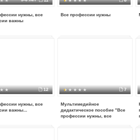
11
8
офессии нужны, все
Все профессии нужны
сии важны
12
7
офессии нужны, все
Мультимедийное
ии важны...
дидактическое пособие "Все
профессии нужны, все
профессии важны».