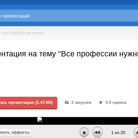
- все профессии важны
нтация на тему "Все профессии нужн
ать презентацию (1.43 Мб)
2 загрузки
0.0 оценка
чить эффекты
1
из
20