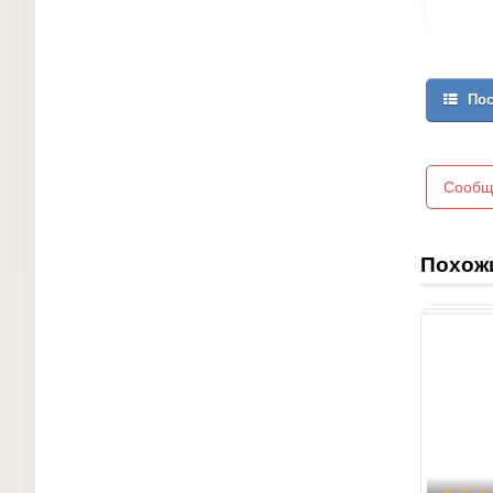
Пос
Сообщ
Похож