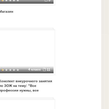
5
Магазин
4 класс
11
Конспект внеурочного занятия
по ЗОЖ на тему: "Все
профессии нужны, все
профессии важны"