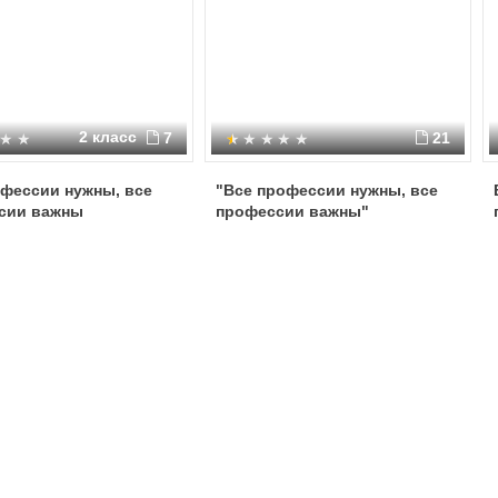
2 класс
7
21
офессии нужны, все
"Все профессии нужны, все
сии важны
профессии важны"