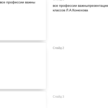
все профессии важныпрезентацию
классов Л.А.Конюхова
Слайд 2
Слайд 3