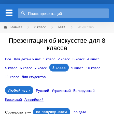
Главная
8 класс
МХК
Искусство
Презентации об искусстве для 8
класса
Все
Для детей 6 лет
1 класс
2 класс
3 класс
4 класс
8 класс
5 класс
6 класс
7 класс
9 класс
10 класс
11 класс
Для студентов
Любой язык
Русский
Украинский
Белорусский
Казахский
Английский
по популярности
по дате
Сортировать —