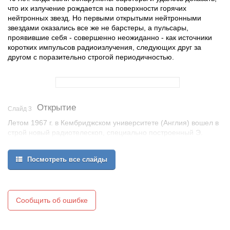
что их излучение рождается на поверхности горячих
нейтронных звезд. Но первыми открытыми нейтронными
звездами оказались все же не барстеры, а пульсары,
проявившие себя - совершенно неожиданно - как источники
коротких импульсов радиоизлучения, следующих друг за
другом с поразительно строгой периодичностью.
Открытие
Слайд 3
Летом 1967 г. в Кембриджском университете (Англия) вошел в
строй новый радиотелескоп, специально построенный Э.
Хьюишем и его сотрудниками для одной наблюдательной
задачи - изучения мерцаний космических радиоисточников.
Посмотреть все слайды
Новый радиотелескоп позволял производить наблюдения
больших участков неба.
Первые отчетливо различимые серии периодических импульсов
были замечены 28 ноября 1967 г. аспиранткой кембриджской
Сообщить об ошибке
группы. Импульсы следовали один за другим с четко
выдерживаемым периодом в 1,34 с. Возникло предположение о
внеземной цивилизации - это оказалось невозможным.