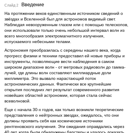
Введение
Слайд 2
На протяжении веков единственным источником сведений о
звёздах и Вселенной был для астрономов видимый свет.
Наблюдая невооруженным глазом или с помощью телескопов,
они использовали только очень небольшой интервал волн из
всего многообразия электромагнитного излучения,
испускаемого небесными телами.
Астрономия преобразилась с середины нашего века, когда
прогресс физики и техники предоставил ей новые приборы и
инструменты, позволяющие вести наблюдения в самом
широком диапазоне волн - от метровых радиоволн до гамма-
лучей, где длины волн составляют миллиардные доли
миллиметра. Это вызвало нарастающий поток
астрономических данных. Фактически все крупнейшие
открытия последних лет результат современного развития
новейших областей астрономии, которая стала сейчас
всеволновой.
Еще с начала 30-х годов, как только возникли теоретические
представления о нейтронных звездах, ожидалось, что они
должны проявить себя как космические источники
рентгеновского излучения. Эти ожидания оправдались через
40 лет. когда были обнаружены барстеры и удалось доказать,