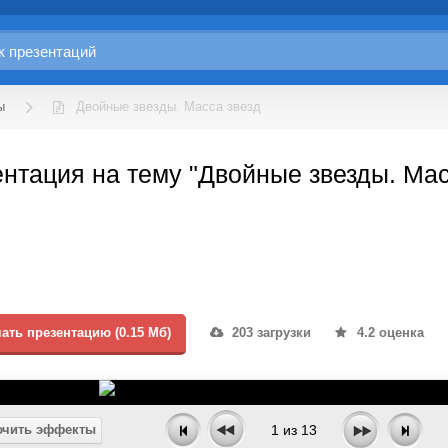
ы
Двойные звезды. Масса звезд
нтация на тему "Двойные звезды. Мас
ать презентацию (0.15 Мб)
203 загрузки
4.2 оценка
чить эффекты
1
из
13