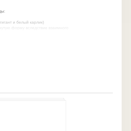
ды:
гигант и белый карлик)
нутую форму вследствие взаимного
крыл и изучил в начале нашего века
Примерно половина всех звезд нашей
системам, так что двойные звезды,
руг другой, явление весьма