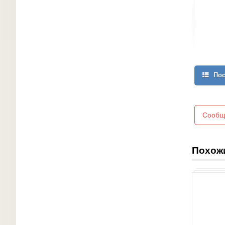
Пос
Сообщ
Похож