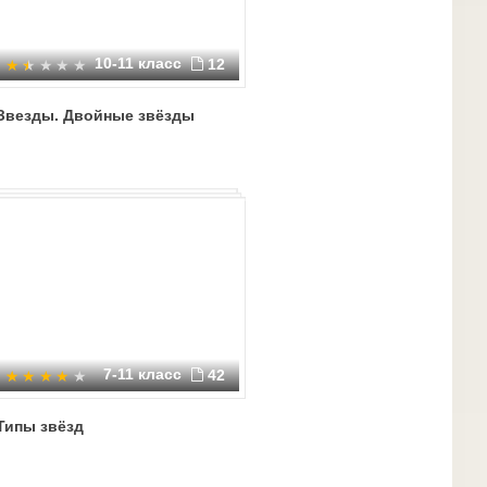
10-11 класс
12
Звезды. Двойные звёзды
7-11 класс
42
Типы звёзд