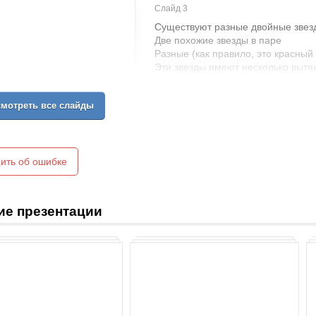
Слайд 3
Существуют разные двойные звез
Две похожие звезды в паре
Разные (как правило, это красный 
Эти звезды имеют несколько вытя
притяжения. Много таких звезд от
русский астроном С. Н. Блажко. 
мотреть все слайды
Галактики принадлежит к двойным 
вращающиеся по орбитам одна вок
распространенное
ить об ошибке
ие презентации