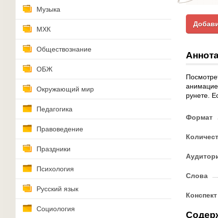
Музыка
Добави
МХК
Обществознание
Аннота
ОБЖ
Посмотрет
анимацие
Окружающий мир
рунете. Е
Педагогика
Формат
Правоведение
Количес
Праздники
Аудитор
Психология
Слова
Русский язык
Конспект
Социология
Содер