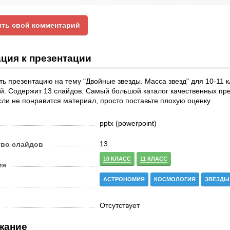
ть свой комментарий
ция к презентации
ь презентацию на тему "Двойные звезды. Масса звезд" для 10-11 
й. Содержит 13 слайдов. Самый большой каталог качественных пре
сли не понравится материал, просто поставьте плохую оценку.
pptx (powerpoint)
13
тво слайдов
10 КЛАСС
11 КЛАСС
ия
АСТРОНОМИЯ
КОСМОЛОГИЯ
ЗВЕЗДЫ
Отсутствует
жание