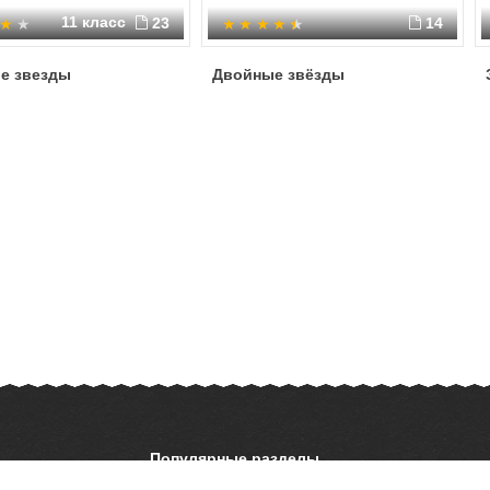
11 класс
23
14
е звезды
Двойные звёзды
Популярные разделы
ОБЖ
История