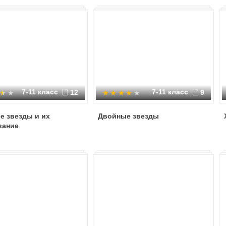
7-11 класс
7-11 класс
12
9
е звезды и их
Двойные звезды
вание