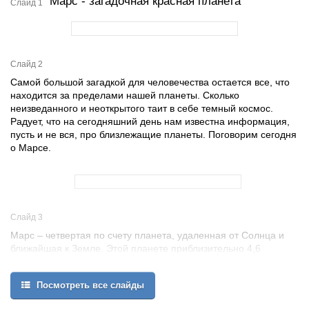
Марс - загадочная красная планета
Слайд 1
Слайд 2
Самой большой загадкой для человечества остается все, что
находится за пределами нашей планеты. Сколько
неизведанного и неоткрытого таит в себе темный космос.
Радует, что на сегодняшний день нам известна информация,
пусть и не вся, про близлежащие планеты. Поговорим сегодня
о Марсе.
Слайд 3
Марс – четвертая по счету планета, удаленная от Солнца и
ближайшая к Земле. Этой планете приблизительно 4,6
миллиарда лет, как Земле, Венере и остальным планетам
солнечной системы.
Посмотреть все слайды
Название планеты произошло от имени древнего римского и
греческого бога войны - АРЕС. Римляне и греки ассоциировали