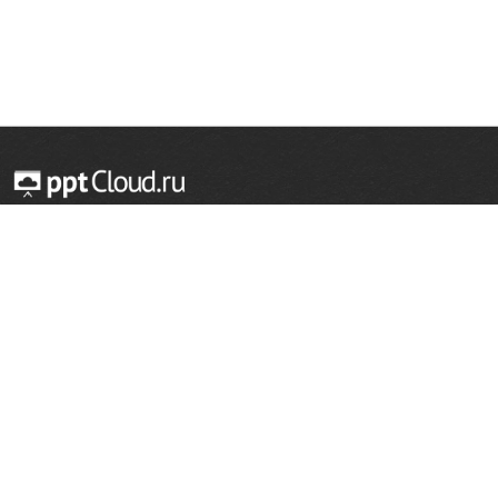
© 2014 — 2026 Облачный хостинг презентаций
Email:
support@pptcloud.ru
Проект
Популярные разделы
О сайте
ОБЖ
История
Химия
Как сделать презентацию
Физкультура
Астрономия
Правообладателям
География
Биология
Форма обратной связи
Иностранные языки
Сообщить об ошибке