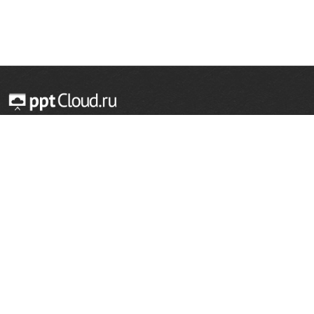
© 2014 — 2026 Облачный хостинг презентаций
Email:
support@pptcloud.ru
Проект
Популярные разделы
О сайте
ОБЖ
История
Химия
Как сделать презентацию
Физкультура
Астрономия
Правообладателям
География
Биология
Форма обратной связи
Иностранные языки
Сообщить об ошибке
Шаблоны для презентаций