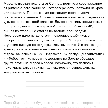
Марс, четвертая планета от Солнца, получила свое название
от римского бога войны за цвет поверхности, похожий на кровь
или ржавчину. Теперь с этим названием вполне могут
согласиться и ученые. Слишком многие попытки исследования
удалось отразить этой планете. Более половины космических
аппаратов, посланных к красной планете, а было их 40,
вышли из строя и не смогли выполнить свои задачи.
Некоторые даже не долетели, некоторые разбились о
поверхность планеты. Однако интерес к Марсу и попытки его
изучения никогда не подвергались сомнению. И в настоящее
время разрабатывается несколько проектов по изучению
Марса, основные из них – марсоход «Curiosity» (любопытство)
и «Фобос-грунт», проект по доставке на Землю образцов
грунта спутника Марса Фобоса. Возможно, это позволит
приоткрыть завесу тайны над некоторыми вопросами, на
которые еще нет ответов.
Слайд 3
Первый и наиболее будоражащий воображение вопрос – есть
ли на Марсе жизнь или способен ли он ее поддерживать?