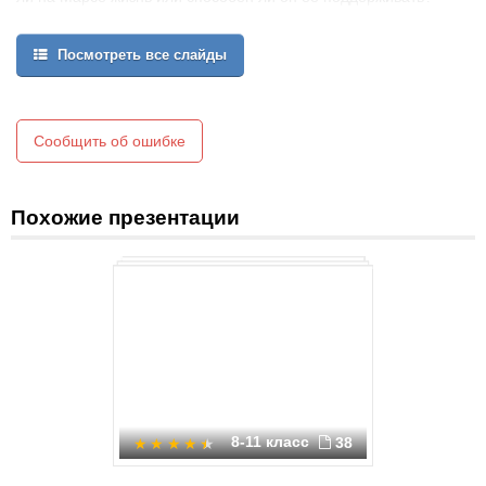
Многие ученые считают, что именно Марс наиболее вероятно
когда-то был домом для живых существ. А может, является им и
Посмотреть все слайды
по сей день. Но определить, есть ли на планете жизнь, не так
просто. Чего стоит хотя бы один из советских инструментов,
который так и не был послан на Марс потому, что показал
отсутствие жизни на планете Земля, когда его поместили в
пустыне.
Сообщить об ошибке
Похожие презентации
8-11 класс
38