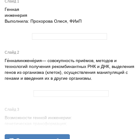
Слайд 1
Генная
инженерия
Выполнила: Прохорова Олеся, ФИиП
Слайд 2
Ге́ннаяинжене́рия— совокупность приёмов, методов и
технологий получения рекомбинантных РНК и ДНК, выделения
генов из организма (клеток), осуществления манипуляций с
генами и введения их в другие организмы.
Слайд 3
Возможности генной инженерии:
генетическая трансформация;
перенос чужеродных генов в клетки растений, животных и
микроорганизмов;