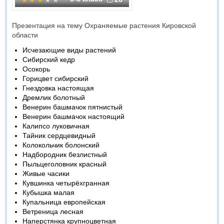
Презентация на тему Охраняемые растения Кировской
области
Исчезающие виды растений
Сибирский кедр
Осокорь
Горицвет сибирский
Гнездовка настоящая
Дремлик болотный
Венерин башмачок пятнистый
Венерин башмачок настоящий
Калипсо луковичная
Тайник сердцевидный
Колокольчик болонский
Надбородник безлистный
Пыльцеголовник красный
Живые часики
Кувшинка четырёхгранная
Кубышка малая
Купальница европейская
Ветреница лесная
Наперстянка крупноцветная