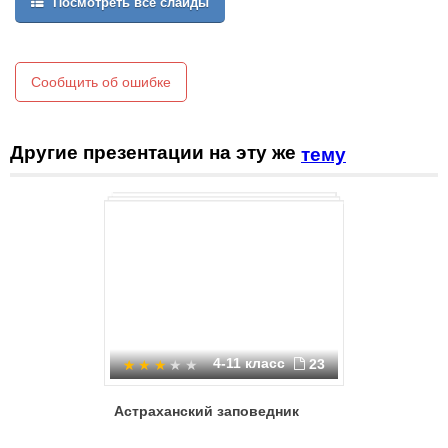
Посмотреть все слайды
Обжоровский в восточной части дельты
Сообщить об ошибке
Другие презентации на эту же
тему
4-11 класс
23
Астраханский заповедник
Астраха
заповед