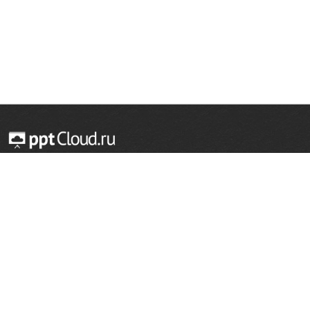
© 2014 — 2026 Облачный хостинг презентаций
Email:
support@pptcloud.ru
Проект
Популярные разделы
О сайте
ОБЖ
История
Химия
Как сделать презентацию
Физкультура
Астрономия
Правообладателям
География
Биология
Форма обратной связи