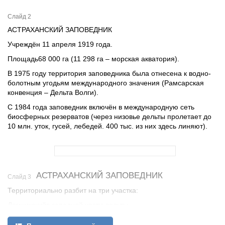
Слайд 2
АСТРАХАНСКИЙ ЗАПОВЕДНИК
Учреждён 11 апреля 1919 года.
Площадь68 000 га (11 298 га – морская акватория).
В 1975 году территория заповедника была отнесена к водно-
болотным угодьям международного значения (Рамсарская
конвенция – Дельта Волги).
С 1984 года заповедник включён в международную сеть
биосферных резерватов (через низовье дельты пролетает до
10 млн. уток, гусей, лебедей. 400 тыс. из них здесь линяют).
АСТРАХАНСКИЙ ЗАПОВЕДНИК
Слайд 3
Территориально разбит на три участка:
Дамчикскийв западной части дельты
Трехизбинский в центральной части дельты