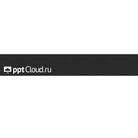
© 2014 — 2026 Облачный хостинг презентаций
Email:
support@pptcloud.ru
Проект
Популярные разделы
О сайте
ОБЖ
История
Химия
Как сделать презентацию
Физкультура
Астрономия
Правообладателям
География
Биология