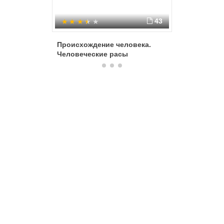
43
Происхождение человека.
Этапы ег
Человеческие расы
человек