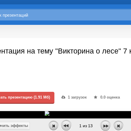
нтация на тему "Викторина о лесе" 7 
ать презентацию (1.91 Мб)
1 загрузок
0.0 оценка
чить эффекты
1
из
13