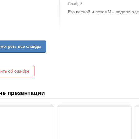
Слайд 3
Его весной и летомМы видели оде
мотреть все слайды
ить об ошибке
ие презентации