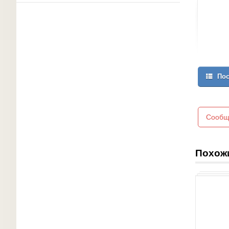
Пос
Сообщ
Похож