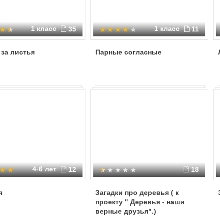
1 класс
1 класс
35
11
 за листья
Парные согласные
4-6 лет
12
18
я
Загадки про деревья ( к
проекту " Деревья - наши
верные друзья".)