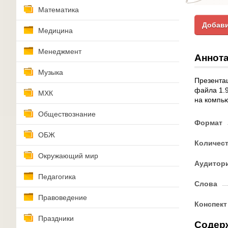
Математика
Добави
Медицина
Менеджмент
Аннота
Музыка
Презентац
файла 1.9
МХК
на компью
Обществознание
Формат
ОБЖ
Количес
Окружающий мир
Аудитор
Педагогика
Слова
Правоведение
Конспект
Праздники
Содер