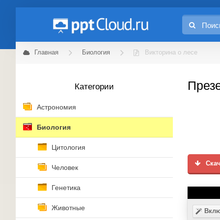
Главная
Биология
Викторина о лесе
Презе
Категории
Астрономия
Биология
Цитология
Скач
Человек
Генетика
Животные
Вклю