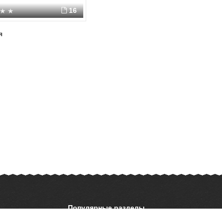
16
я
Популярные разделы
ОБЖ
История