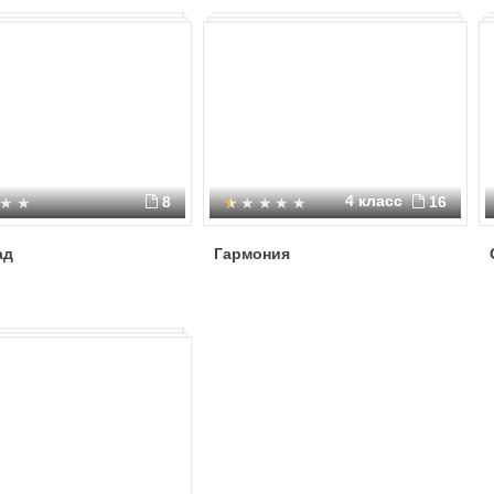
4 класс
8
16
ад
Гармония