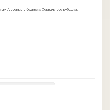
тым,А осенью с бедняжкиСорвали все рубашки.