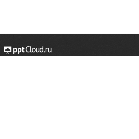
© 2014 — 2026 Облачный хостинг презентаций
Email:
support@pptcloud.ru
Проект
Популярные разделы
О сайте
ОБЖ
История
Химия
Как сделать презентацию
Физкультура
Астрономия
Правообладателям
География
Биология
Форма обратной связи
Иностранные языки
Сообщить об ошибке