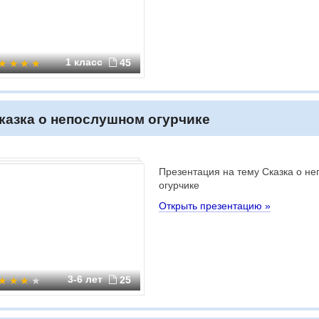
1 класс
45
казка о непослушном огурчике
Презентация на тему Сказка о н
огурчике
Открыть презентацию »
3-6 лет
25