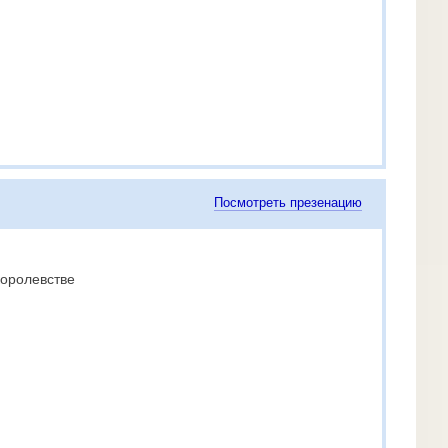
Посмотреть презенацию
королевстве