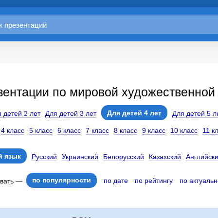
зентации по мировой художественной к
Для детей 4 лет
 детей 2 лет
Для детей 3 лет
Для детей 5 л
4 класс
5 класс
6 класс
7 класс
8 класс
9 класс
10 класс
11 к
 язык
Русский
Украинский
Белорусский
Казахский
Английск
по популярности
по дате
по рейтингу
по актуальн
овать —