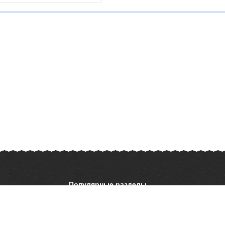
Популярные разделы
ОБЖ
История
ать презентацию
Астрономия
География