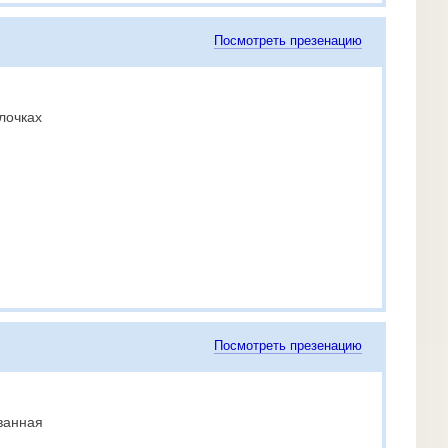
Посмотреть презенацию
лочках
Посмотреть презенацию
ванная