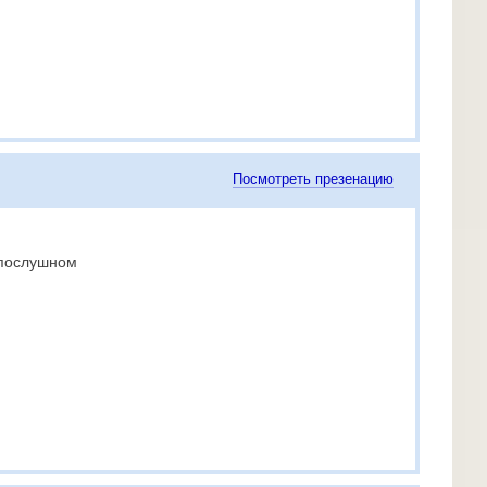
Посмотреть презенацию
епослушном