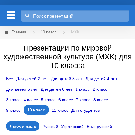
Главная
10 класс
МХК
Презентации по мировой
художественной культуре (МХК) для
10 класса
Все
Для детей 2 лет
Для детей 3 лет
Для детей 4 лет
Для детей 5 лет
Для детей 6 лет
1 класс
2 класс
3 класс
4 класс
5 класс
6 класс
7 класс
8 класс
10 класс
9 класс
11 класс
Для студентов
Любой язык
Русский
Украинский
Белорусский