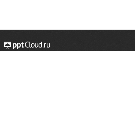
© 2014 — 2026 Облачный хостинг презентаций
Email:
support@pptcloud.ru
Проект
Популярные разделы
О сайте
ОБЖ
История
Химия
Как сделать презентацию
Физкультура
Астрономия
Правообладателям
География
Биология
Форма обратной связи
Иностранные языки
Сообщить об ошибке
Шаблоны для презентаций