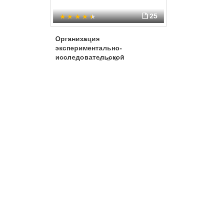
25
Организация
Милорад
экспериментально-
исследовательской
деятельности дошкольников