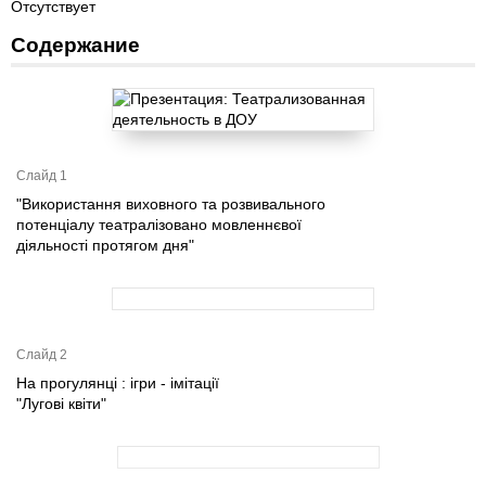
Отсутствует
Содержание
Слайд 1
"Використання виховного та розвивального
потенціалу театралізовано мовленнєвої
діяльності протягом дня"
Слайд 2
На прогулянці : ігри - імітації
"Лугові квіти"