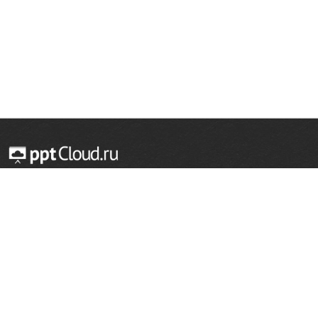
© 2014 — 2026 Облачный хостинг презентаций
Email:
support@pptcloud.ru
Проект
Популярные разделы
О сайте
ОБЖ
История
Химия
Как сделать презентацию
Физкультура
Астрономия
Правообладателям
География
Биология