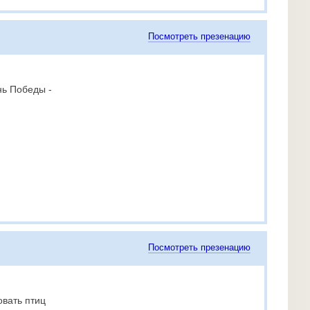
Посмотреть презенацию
нь Победы -
Посмотреть презенацию
овать птиц