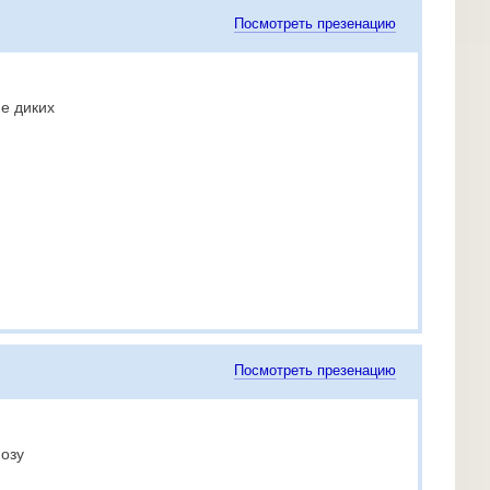
Посмотреть презенацию
е диких
Посмотреть презенацию
озу