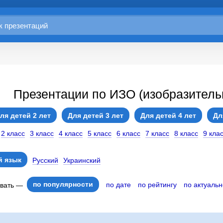
Презентации по ИЗО (изобразительн
ля детей 2 лет
Для детей 3 лет
Для детей 4 лет
Дл
2 класс
3 класс
4 класс
5 класс
6 класс
7 класс
8 класс
9 кла
 язык
Русский
Украинский
по популярности
по дате
по рейтингу
по актуальн
овать —