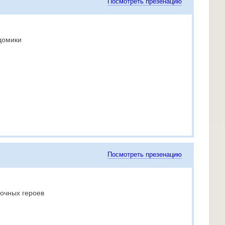
Посмотреть презенацию
домики
Посмотреть презенацию
зочных героев