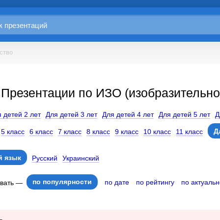
ство
Презентации по ИЗО (изобразительное
 детей 2 лет
Для детей 3 лет
Для детей 4 лет
Для детей 5 лет
Д
Д
5 класс
6 класс
7 класс
8 класс
9 класс
10 класс
11 класс
 язык
Русский
Украинский
по популярности
по дате
по рейтингу
по актуальн
овать —