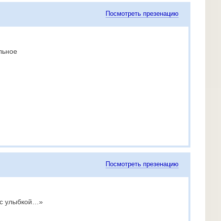
Посмотреть презенацию
льное
Посмотреть презенацию
 с улыбкой…»