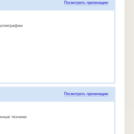
Посмотреть презенацию
каллиграфии
Посмотреть презенацию
нные техники