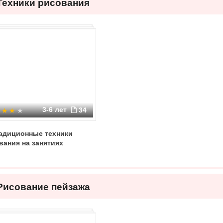
Техники рисования
3-6 лет
34
адиционные техники
вания на занятиях
Рисование пейзажа