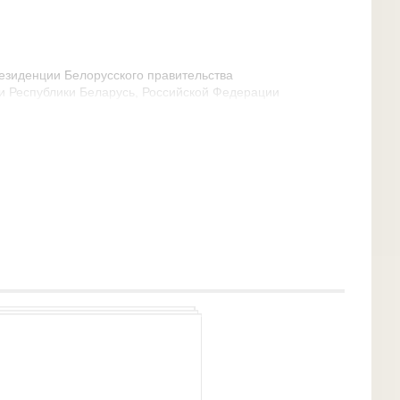
резиденции Белорусского правительства
и Республики Беларусь, Российской Федерации
тва Независимых Государств, известное в СМИ