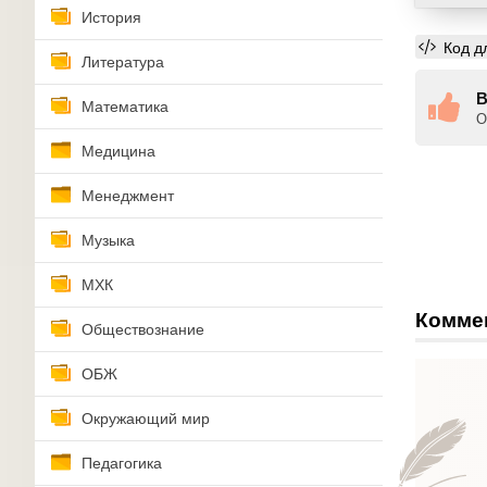
История
Код д
Литература
В
Математика
О
Медицина
Менеджмент
Музыка
МХК
Комме
Обществознание
ОБЖ
Окружающий мир
Педагогика