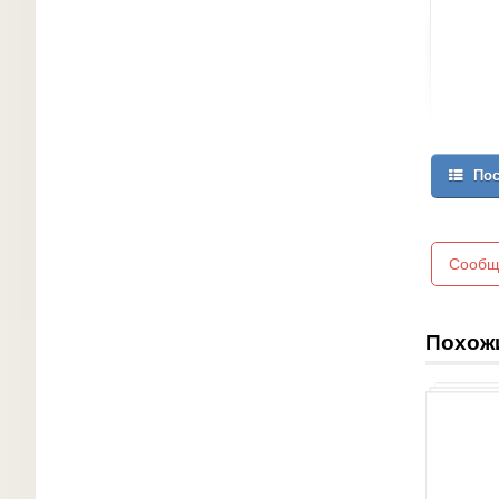
Пос
Сообщ
Похож