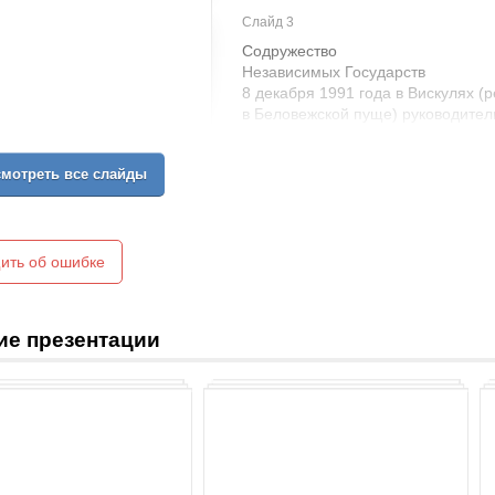
Слайд 3
Содружество
Независимых Государств
8 декабря 1991 года в Вискулях (
в Беловежской пуще) руководител
и Украины подписали
Соглашение о создании Содружес
мотреть все слайды
как Беловежское соглашение.
ить об ошибке
ие презентации