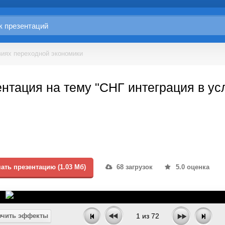
виях переходной экономики
нтация на тему "СНГ интеграция в ус
ать презентацию (1.03 Мб)
68 загрузок
5.0 оценка
чить эффекты
1
из
72