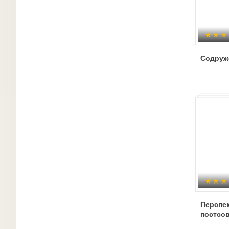
Содруж
Перспе
постсов