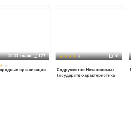
10-11 класс
177
10
ародные организации
Содружество Независимых
Государств-характеристика