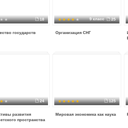
9 класс
18
25
ество государств
Организация СНГ
24
125
ктивы развития
Мировая экономика как наука
етского пространства