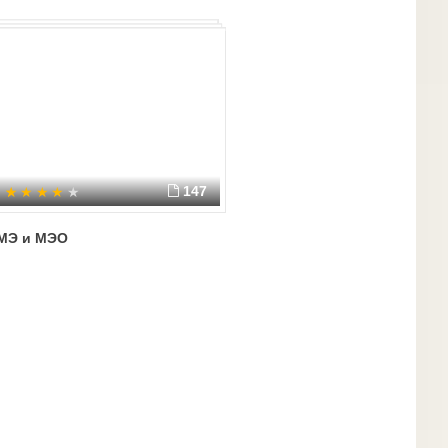
147
МЭ и МЭО