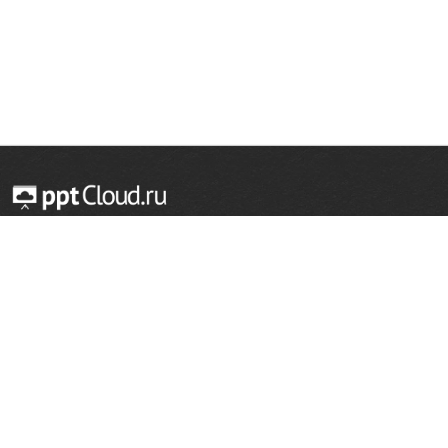
© 2014 — 2026 Облачный хостинг презентаций
Email:
support@pptcloud.ru
Проект
Популярные разделы
О сайте
ОБЖ
История
Химия
Как сделать презентацию
Физкультура
Астрономия
Правообладателям
География
Биология
Форма обратной связи