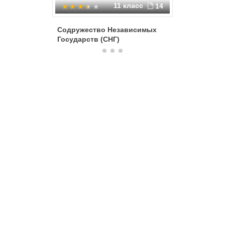
11 класс
14
Содружество Независимых
История 
Государств (СНГ)
Беларус