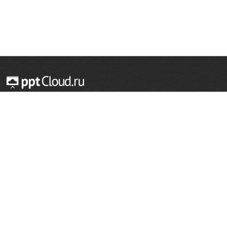
© 2014 — 2026 Облачный хостинг презентаций
Email:
support@pptcloud.ru
Проект
Популярные разделы
О сайте
ОБЖ
История
Химия
Как сделать презентацию
Физкультура
Астрономия
Правообладателям
География
Биология
Форма обратной связи
Иностранные языки
Сообщить об ошибке