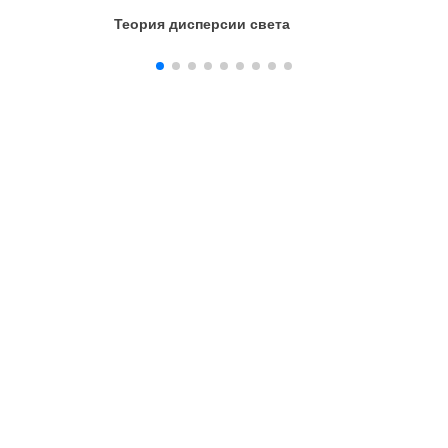
Теория дисперсии света
Свет и ц