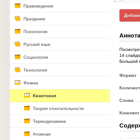
Правоведение
Добави
Праздники
Психология
Аннота
Русский язык
Посмотре
14 слайдо
Социология
Большой 
Технология
Формат
Физика
Количес
Квантовая
Слова
Теория относительности
Конспект
Термодинамика
Содер
Атомная