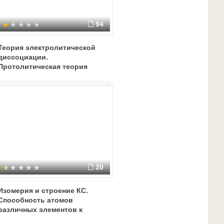
94
Теория электролитической
диссоциации.
Протолитическая теория
кислот и оснований.
20
Изомерия и строение КС.
Способность атомов
различных элементов к
комплексообразованию