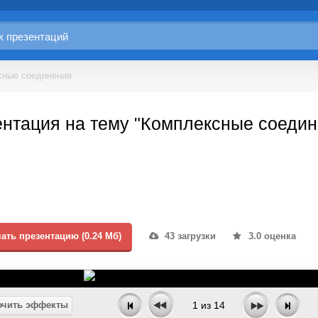
сные соединения
нтация на тему "Комплексные соедин
ать презентацию (0.24 Мб)
43 загрузки
3.0 оценка
чить эффекты
1
из
14