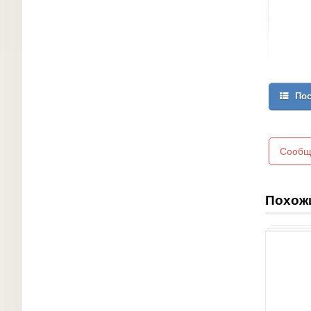
Пос
Сообщ
Похож