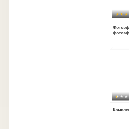
Фотоэф
фотоэф
Компле