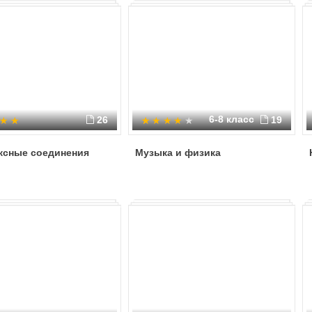
6-8 класс
26
19
ксные соединения
Музыка и физика