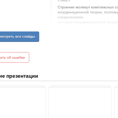
Слайд 3
Строение молекул комплексных с
координационной теории, поэтом
соединениями.
согласно координационной теори
центральное место и называется 
непосредственной близости распо
мотреть все слайды
некоторое число противоположно
молекул, называемых лигандами 
заместителями). Они образуют гео
Общее число нейтральных молекул
связанных с комплексообразоват
ить об ошибке
числом комплексообразователя.
ие презентации