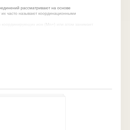
оединений рассматривают на основе
у их часто называют координационными
и координирующих ион (Мn+) или атом занимает
комплек-сообразователем. Вокруг него в
ложено или, как говорят, координировано
 заряженных ионов или электронейтральных
(аддендами или внутрисферными
метрически правильную структуру (схема 1).
 и ионов (лигандов), непосредственно
елем в комплекс, называется координационным