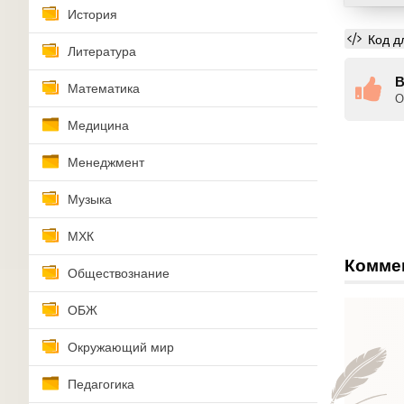
История
Код д
Литература
В
Математика
О
Медицина
Менеджмент
Музыка
МХК
Комме
Обществознание
ОБЖ
Окружающий мир
Педагогика