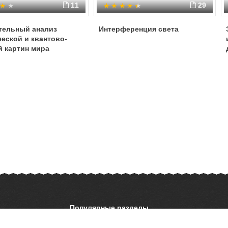
11
29
тельный анализ
Интерференция света
еской и квантово-
й картин мира
Популярные разделы
ОБЖ
История