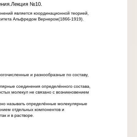
ения.Лекция №10.
инений является координационной теорией,
итета Альфредом Вернером(1866-1919).
огочисленные и разнообразные по составу,
лярные соединения определённого состава,
остых молекул не связано с возникновением
но называть определённые молекулярные
анием отдельных компонентов и
ак и в растворе.