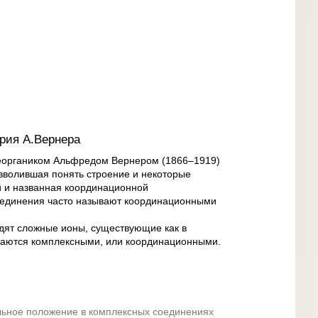
рия А.Вернера
неоргаником Альфредом Вернером (1866–1919)
зволившая понять строение и некоторые
й и названная координационной
оединения часто называют координационными
одят сложные ионы, существующие как в
зываются комплексными, или координационными.
льное положение в комплексных соединениях