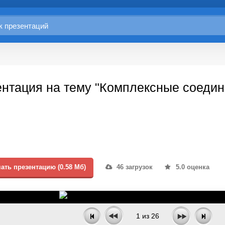
нтация на тему "Комплексные соедин
ать презентацию (0.58 Мб)
46 загрузок
5.0 оценка
1
из
26