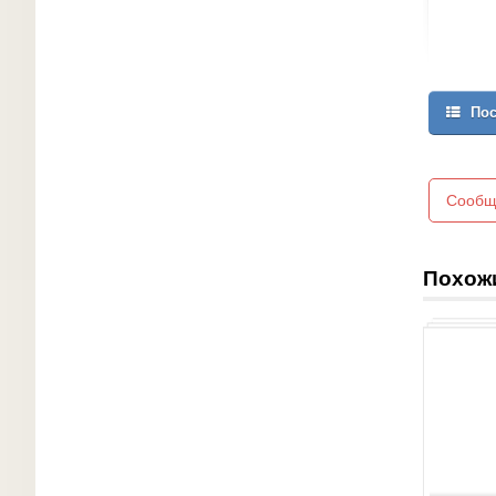
Пос
Сообщ
Похож