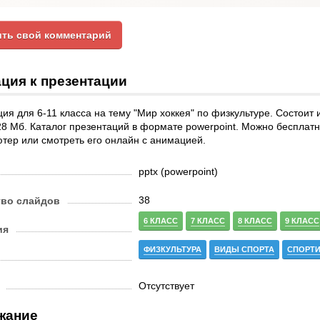
ть свой комментарий
ция к презентации
ия для 6-11 класса на тему "Мир хоккея" по физкультуре. Состоит 
8 Мб. Каталог презентаций в формате powerpoint. Можно бесплатн
тер или смотреть его онлайн с анимацией.
pptx (powerpoint)
38
тво слайдов
6 КЛАСС
7 КЛАСС
8 КЛАСС
9 КЛАСС
ия
ФИЗКУЛЬТУРА
ВИДЫ СПОРТА
СПОРТ
Отсутствует
жание