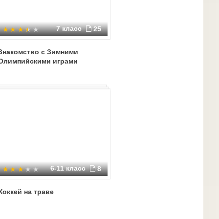
7 класс
25
Знакомство с Зимними
Олимпийскими играми
6-11 класс
8
Хоккей на траве