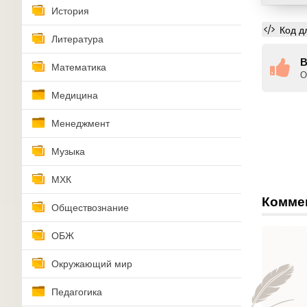
История
Код д
Литература
В
Математика
О
Медицина
Менеджмент
Музыка
МХК
Комме
Обществознание
ОБЖ
Окружающий мир
Педагогика