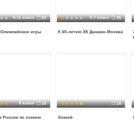
5-11 класс
5-7 класс
25
35
 Олимпийские игры
К 65-летию ХК Динамо-Москва
9 класс
16
18
я России по хоккею
Хоккей