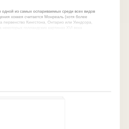
я одной из самых оспариваемых среди всех видов
ения хоккея считается Монреаль (хотя более
а первенство Кингстона, Онтарио или Уиндсора,
 некоторых голландских картинах XVI века
рающих на замёрзшем канале в похожую на
, родиной современного хоккея с шайбой считается