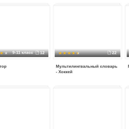
9-11 класс
12
22
тор
Мультилингвальный словарь
- Хоккей