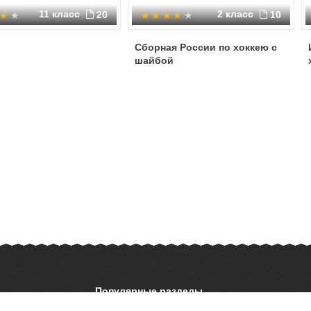
11 класс
2 класс
20
10
Сборная России по хоккею с
шайбой
Популярные разделы
ОБЖ
История