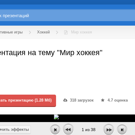
тивные игры
Хоккей
Мир хоккея
нтация на тему "Мир хоккея"
ать презентацию (1.28 Мб)
318 загрузок
4.7 оценка
чить эффекты
1
из
38