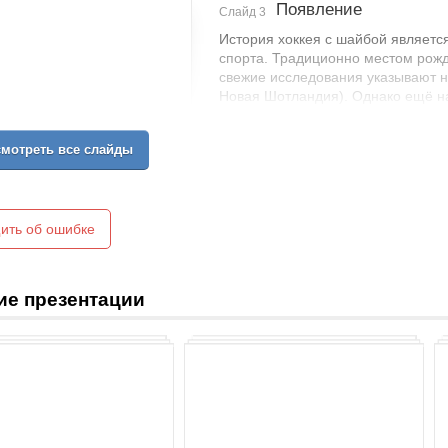
Появление
Слайд 3
История хоккея с шайбой являетс
спорта. Традиционно местом рожд
свежие исследования указывают н
Новая Шотландия). Однако ещё на
изображено множество людей, иг
хоккей игру. Но, несмотря на это
мотреть все слайды
всё-таки Канада
ить об ошибке
ие презентации