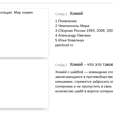
Хоккей
Слайд 1
1.Появление
2.Чемпионаты Мира
3.Сборная России 1993, 2008, 200
4.Александр Овечкин
5.Илья Ковальчук
pptcloud.ru
Хоккей - что это тако
Слайд 2
Хокке́й с ша́йбой — командная спо
заключающаяся в противоборстве 
клюшками, стремятся забросить е
соперника и не пропустить в сво
количество шайб в ворота соперни