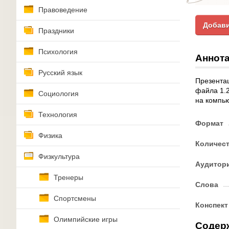
Правоведение
Добави
Праздники
Психология
Аннота
Русский язык
Презентац
файла 1.2
Социология
на компью
Технология
Формат
Физика
Количес
Физкультура
Аудитор
Тренеры
Слова
Спортсмены
Конспект
Олимпийские игры
Содер