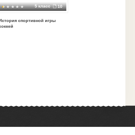
5 класс
10
История спортивной игры
хоккей
Химия
Физкультура