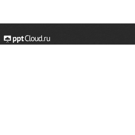
© 2014 — 2026 Облачный хостинг презентаций
Email:
support@pptcloud.ru
Проект
Популярные разделы
О сайте
ОБЖ
История
Химия
Как сделать презентацию
Физкультура
Астрономия
Правообладателям
География
Биология
Форма обратной связи
Иностранные языки
Сообщить об ошибке
Шаблоны для презентаций