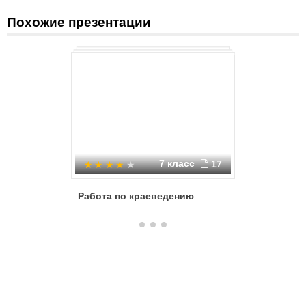
Похожие презентации
7 класс
17
Работа по краеведению
Почётны
Лесного