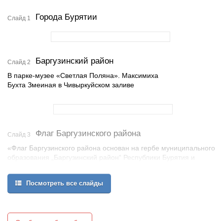
Города Бурятии
Слайд 1
Баргузинский район
Слайд 2
В парке-музее «Светлая Поляна». Максимиха
Бухта Змеиная в Чивыркуйском заливе
Флаг Баргузинского района
Слайд 3
«Флаг Баргузинского района основан на гербе муниципального
образования „Баргузинский район“ Республики Бурятия и
представляет собой прямоугольное полотнище, состоящее из
пяти разновеликих вертикальных полос зелёного, белого,
Посмотреть все слайды
синего, белого, и зелёного цветов, с изображением золотого
Соёмбо вверху синей полосы и бегущего обернувшегося
золотого соболя поверх всех полос флага;