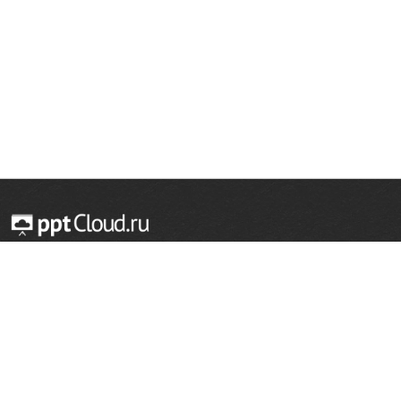
© 2014 — 2026 Облачный хостинг презентаций
Email:
support@pptcloud.ru
Проект
Популярные разделы
О сайте
ОБЖ
История
Химия
Как сделать презентацию
Физкультура
Астрономия