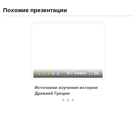
Похожие презентации
5-7 класс
16
Источники изучения истории
Древний 
Древней Греции
Рим