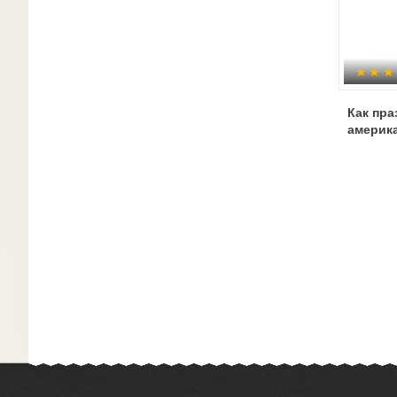
Как пр
америк