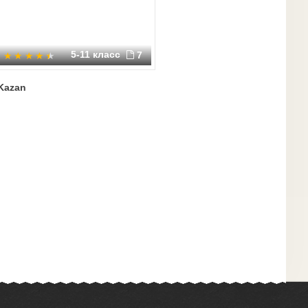
5-11 класс
7
Kazan