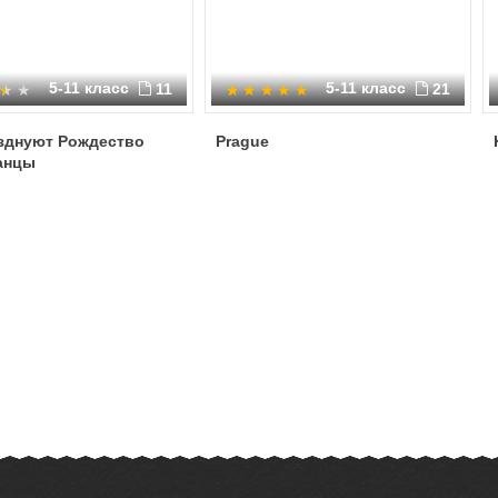
5-11 класс
5-11 класс
11
21
азднуют Рождество
Prague
анцы