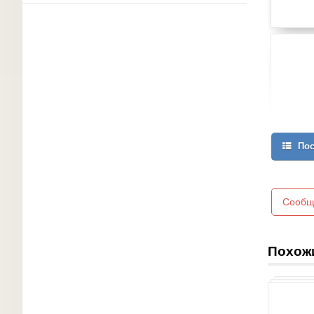
Пос
Сообщ
Похож