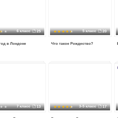
6 класс
5 класс
25
20
год в Лондоне
Что такое Рождество?
7 класс
3-5 класс
13
17