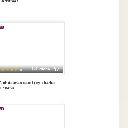
Christmas
1-4 класс
7
A christmas carol (by charles
dickens)