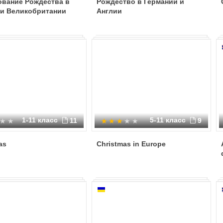
ование Рождества в
Рождество в Германии и
 и Великобритании
Англии
1-11 класс
5-11 класс
11
9
as
Christmas in Europe