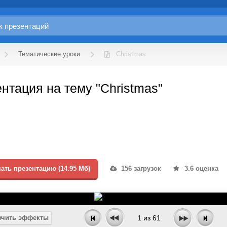
Тематические уроки
Christmas
нтация на тему "Christmas"
ать презентацию (14.95 Мб)
156 загрузок
3.6 оценка
чить эффекты
1
из
61