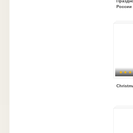
Праздн
России
Christm