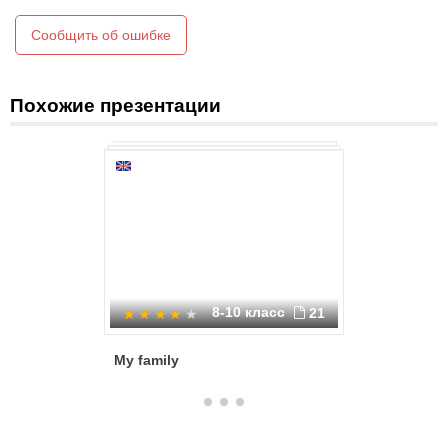
Сообщить об ошибке
Похожие презентации
8-10 класс
21
My family
Мое сво