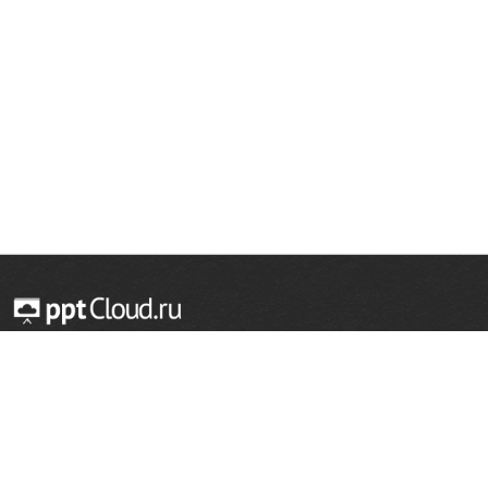
© 2014 — 2026 Облачный хостинг презентаций
Email:
support@pptcloud.ru
Проект
Популярные разделы
О сайте
ОБЖ
История
Химия