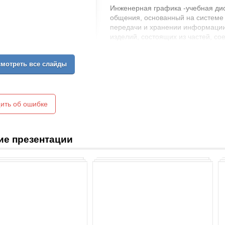
Инженерная графика -учебная ди
общения, основанный на системе 
передачи и хранении информации
изделий, состоящих из частей, с
мотреть все слайды
ить об ошибке
ие презентации