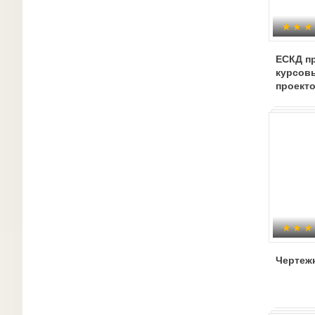
ЕСКД п
курсов
проект
Чертеж