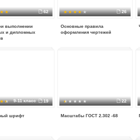
62
26
ри выполнении
Основные правила
ых и дипломных
оформления чертежей
ов
9-11 класс
19
22
ный шрифт
Масштабы ГОСТ 2.302 -68