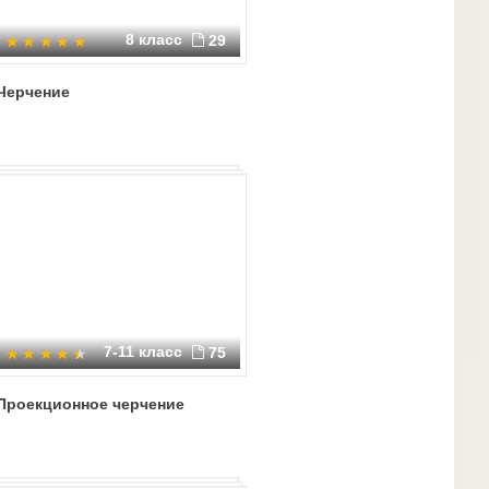
8 класс
29
Черчение
7-11 класс
75
Проекционное черчение