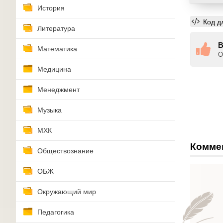
История
Код д
Литература
В
Математика
О
Медицина
Менеджмент
Музыка
МХК
Комме
Обществознание
ОБЖ
Окружающий мир
Педагогика