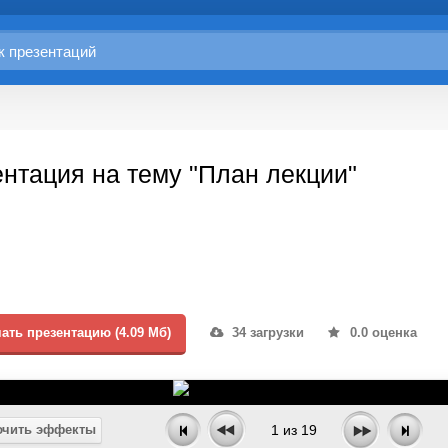
нтация на тему "План лекции"
ать презентацию (4.09 Мб)
34 загрузки
0.0 оценка
чить эффекты
1
из
19