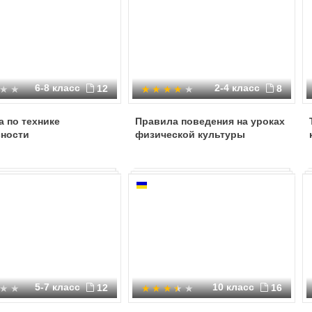
6-8 класс
2-4 класс
12
8
 по технике
Правила поведения на уроках
сности
физической культуры
5-7 класс
10 класс
12
16