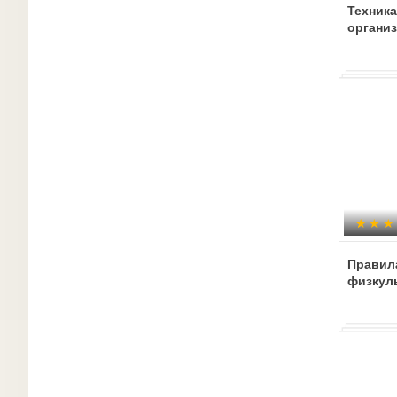
Техника
организ
Правила
физкул