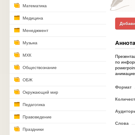
Математика
Медицина
Добави
Менеджмент
Аннота
Музыка
МХК
Презентац
по информ
Обществознание
powerpoin
анимацие
ОБЖ
Формат
Окружающий мир
Количес
Педагогика
Аудитор
Правоведение
Слова
Праздники