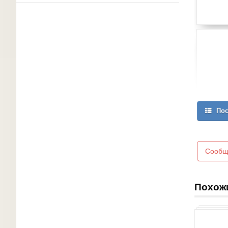
Пос
Сообщ
Похож