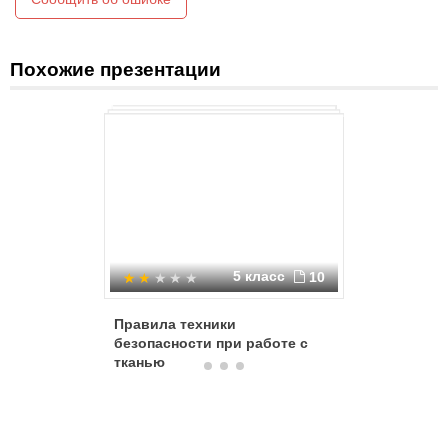
Похожие презентации
5 класс
10
Правила техники
Техника 
безопасности при работе с
выполне
тканью