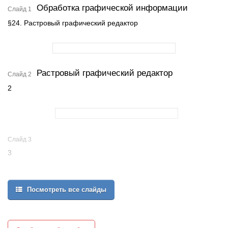
Обработка графической информации
Слайд 1
§24. Растровый графический редактор
Растровый графический редактор
Слайд 2
2
Слайд 3
3
Для создания и редактирования рисунков разработаны
Посмотреть все слайды
специальные программы – графические редакторы.
Растровые графические редакторы служат для создания и
редактирования растровых рисунков, т.е. рисунков, состоящих
из отдельных пикселей.