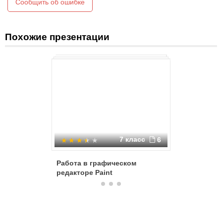
Сообщить об ошибке
Похожие презентации
7 класс
6
Работа в графическом
Компьют
редакторе Paint