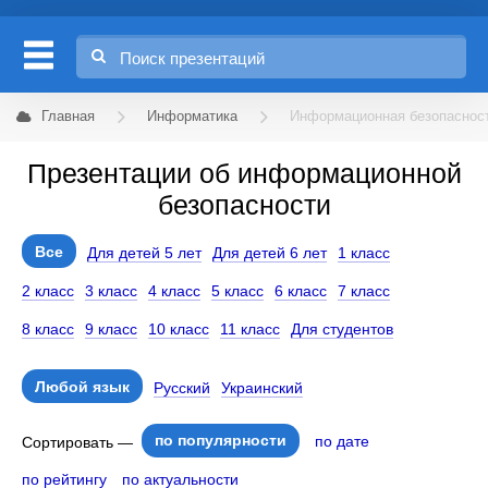
Главная
Информатика
Информационная безопаснос
Презентации об информационной
безопасности
Все
Для детей 5 лет
Для детей 6 лет
1 класс
2 класс
3 класс
4 класс
5 класс
6 класс
7 класс
8 класс
9 класс
10 класс
11 класс
Для студентов
Любой язык
Русский
Украинский
по популярности
по дате
Сортировать —
по рейтингу
по актуальности