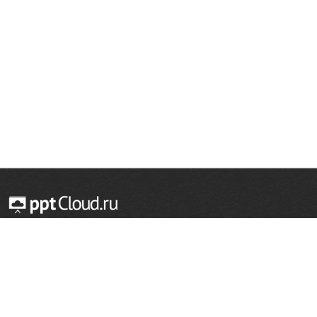
© 2014 — 2026 Облачный хостинг презентаций
Email:
support@pptcloud.ru
Проект
Популярные разделы
О сайте
ОБЖ
История
Химия