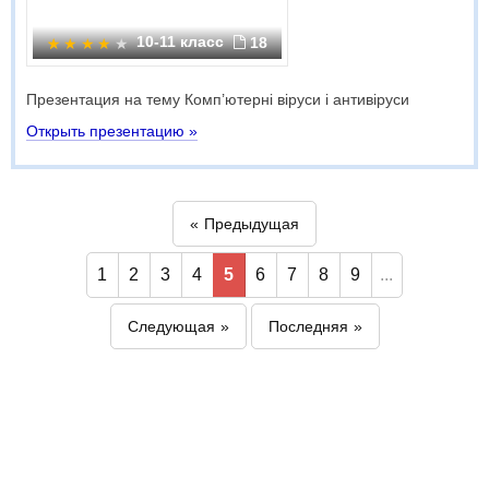
10-11 класс
18
Презентация на тему Комп’ютерні віруси і антивіруси
Открыть презентацию »
Предыдущая
1
2
3
4
5
6
7
8
9
...
Следующая
Последняя