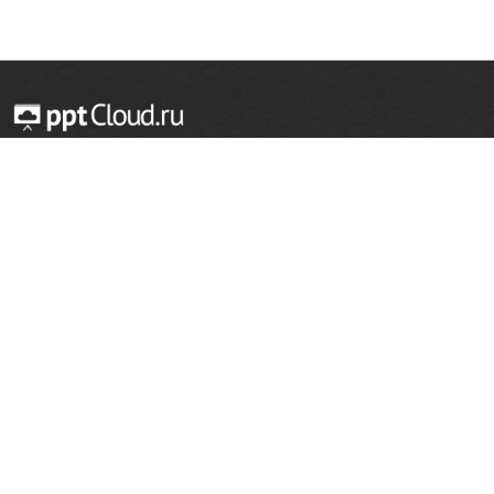
© 2014 — 2026 Облачный хостинг презентаций
Email:
support@pptcloud.ru
Проект
Популярные разделы
О сайте
ОБЖ
История
Химия
Как сделать презентацию
Физкультура
Астрономия
Правообладателям
География
Биология
Форма обратной связи
Иностранные языки
Сообщить об ошибке
Шаблоны для презентаций