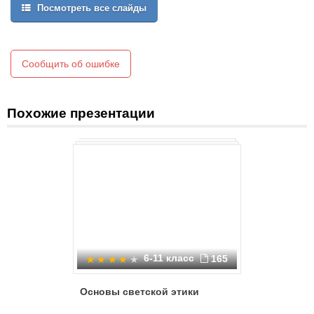
Посмотреть все слайды
Сообщить об ошибке
Похожие презентации
6-11 класс
165
Основы светской этики
Изо и ег
дошколь