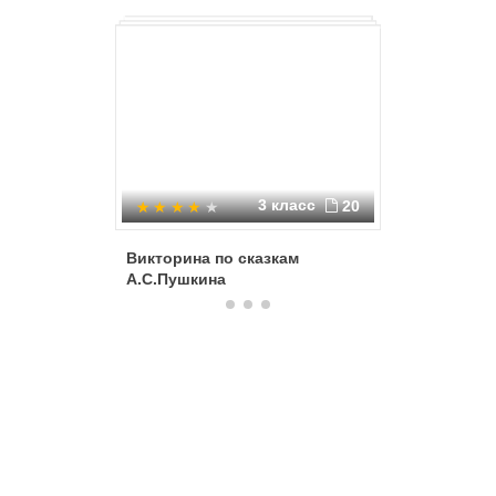
3 класс
20
Викторина по сказкам
А.С. Пуш
А.С.Пушкина
"Своя иг