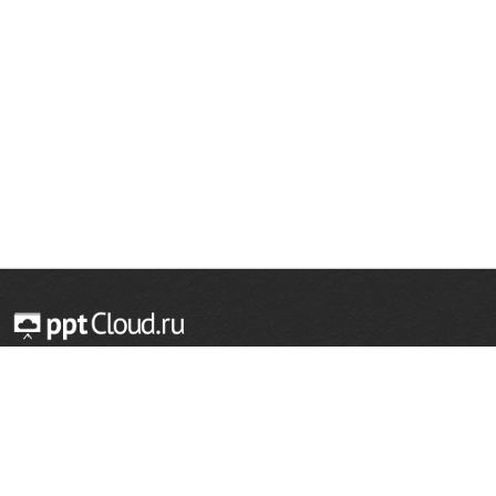
© 2014 — 2026 Облачный хостинг презентаций
Email:
support@pptcloud.ru
Проект
Популярные разделы
О сайте
ОБЖ
История
Химия