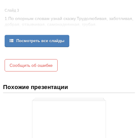
Слайд 3
1.По опорным словам узнай сказку.Трудолюбивая, заботливая,
добрая, отзывчивая, самонадеянная, грубая.
а) «Алёнушкины сказки»
б) «Сказка про храброго зайца …»
Посмотреть все слайды
в) «Лягушка-путешественница»
г) «Мороз Иванович»
Сообщить об ошибке
Похожие презентации