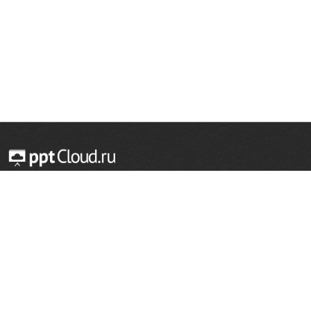
© 2014 — 2026 Облачный хостинг презентаций
Email:
support@pptcloud.ru
Проект
Популярные разделы
О сайте
ОБЖ
История
Химия
Как сделать презентацию
Физкультура
Астрономия
Правообладателям
География
Биология