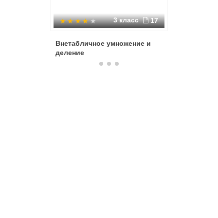
3 класс
17
Внетабличное умножение и
Вопросы
деление
чтению