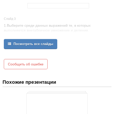
Слайд 3
1.Выберите среди данных выражений те, в которых
выполняется внетабличное умножение и деление.
а) 5 х 3
б) 45 : 3
Посмотреть все слайды
в) 24 : 6
г) 12 х 5
Сообщить об ошибке
Похожие презентации