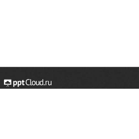
© 2014 — 2026 Облачный хостинг презентаций
Email:
support@pptcloud.ru
Проект
Популярные разделы
О сайте
ОБЖ
История
Химия
Как сделать презентацию
Физкультура
Астрономия