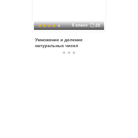
5 класс
25
Умножение и деление
Вычисле
натуральных чисел