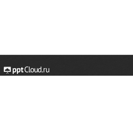
© 2014 — 2026 Облачный хостинг презентаций
Email:
support@pptcloud.ru
Проект
Популярные разделы
О сайте
ОБЖ
История
Химия
Как сделать презентацию
Физкультура
Астрономия
Правообладателям