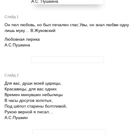
Слайд 1
Он пел любовь, но был печален глас.Увы, он знал любви одну
лишь муку… В.Жуковский
Любовная лирика
А.С.Пушкина
Слайд 2
Для вас, души моей царицы,
Красавицы, для вас одних
Времен минувших небылицы
В часы досугов золотых,
Под шёпот старины болтливой,
Рукою верной я писал…
А.С.Пушкин