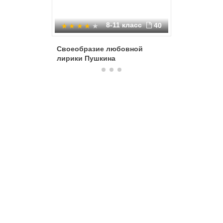
8-11 класс
40
Своеобразие любовной
Адресат
лирики Пушкина
А.С. Пуш