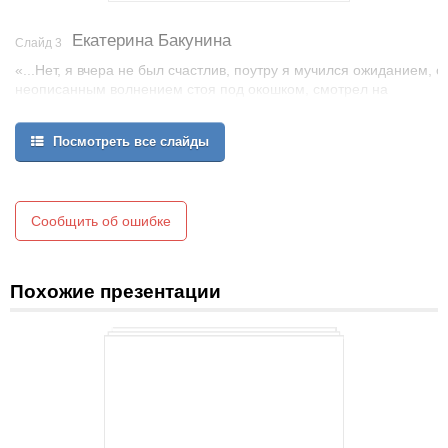
Екатерина Бакунина
Слайд 3
«...Нет, я вчера не был счастлив, поутру я мучился ожиданием, с
неописанным волнением стоя под окошком, смотрел на
снежную дорогу – ее не видно было! – наконец я потерял
надежду, вдруг нечаянно встречаюсь с нею на лестнице,
Посмотреть все слайды
сладкая минута!..
Как она мила была! Как черное платье пристало к милой
Бакуниной! Но я не видел ее 18 часов – ах! Какое положение,
какая мука! Но я был счастлив пять минут!..»
Сообщить об ошибке
А.С.Пушкин
Похожие презентации